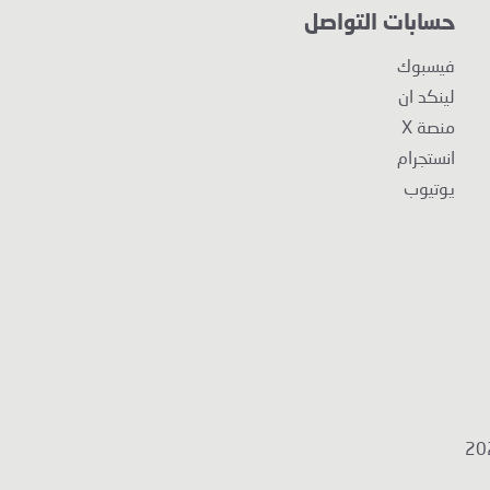
حسابات التواصل
فيسبوك
لينكد ان
منصة X
انستجرام
يوتيوب