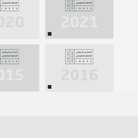
020
2021
015
2016